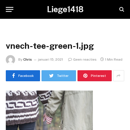
Liege1418
vnech-tee-green-1.jpg
By
Chris
januari 15, 2021
Geen reacties
1 Min Read
Facebook
Twitter
Pinterest