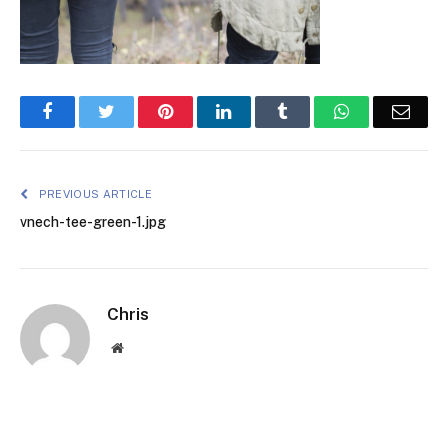
Facebook
Twitter
Pinterest
LinkedIn
Tumblr
WhatsApp
Emai
PREVIOUS ARTICLE
vnech-tee-green-1.jpg
Chris
Website