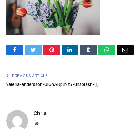
Facebook
Twitter
Pinterest
LinkedIn
Tumblr
WhatsApp
Emai
PREVIOUS ARTICLE
valeria-andersson-0IGhARplNzY-unsplash-(1)
Chris
Website