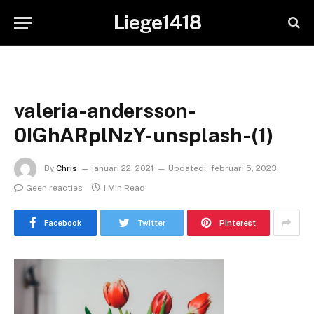
Liege1418
valeria-andersson-
0IGhARplNzY-unsplash-(1)
By
Chris
januari 22, 2021
Updated:
februari 5, 2023
Geen reacties
1 Min Read
Facebook
Twitter
Pinterest