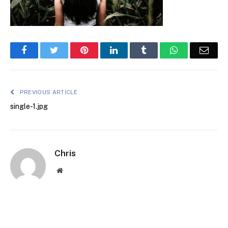
Facebook
Twitter
Pinterest
LinkedIn
Tumblr
WhatsApp
Emai
PREVIOUS ARTICLE
single-1.jpg
Chris
Website