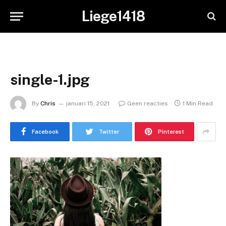
Liege1418
single-1.jpg
By
Chris
januari 15, 2021
Geen reacties
1 Min Read
Facebook
Twitter
Pinterest