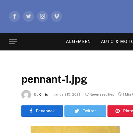
Facebook
Twitter
Instagram
Vimeo
ALGEMEEN
AUTO & MOT
pennant-1.jpg
By
Chris
januari 15, 2021
Geen reacties
1 Min
Facebook
Twitter
Pint