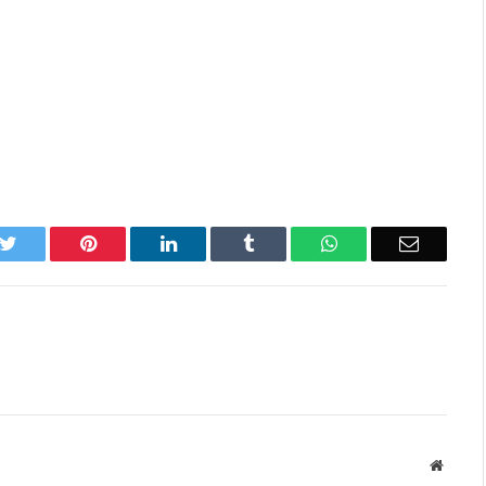
k
Twitter
Pinterest
LinkedIn
Tumblr
WhatsApp
Email
Websit