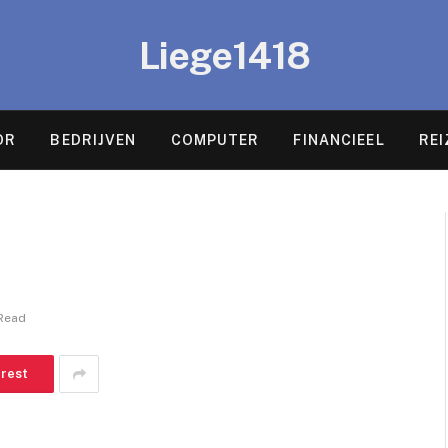
Liege1418
OR
BEDRIJVEN
COMPUTER
FINANCIEEL
REI
 Read
erest