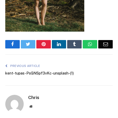
Facebook
Twitter
Pinterest
LinkedIn
Tumblr
WhatsApp
Emai
PREVIOUS ARTICLE
kent-tupas-PsGNSpf3vKc-unsplash-(1)
Chris
Website