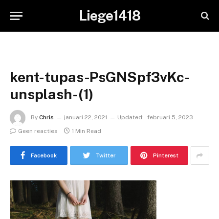
Liege1418
kent-tupas-PsGNSpf3vKc-
unsplash-(1)
By
Chris
januari 22, 2021
Updated:
februari 5, 2023
Geen reacties
1 Min Read
Facebook
Twitter
Pinterest