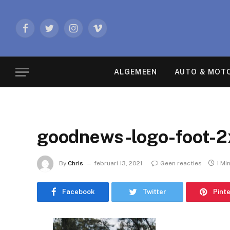
Facebook
Twitter
Instagram
Vimeo
ALGEMEEN
AUTO & MOT
goodnews-logo-foot-2
By
Chris
februari 13, 2021
Geen reacties
1 Mi
Facebook
Twitter
Pint