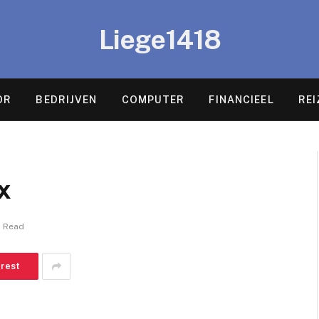
Liege1418
OR
BEDRIJVEN
COMPUTER
FINANCIEEL
REI
x
n Read
erest