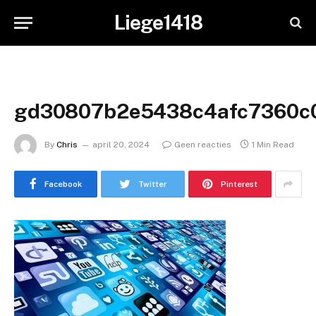
Liege1418
gd30807b2e5438c4afc7360c0
By
Chris
april 20, 2024
Geen reacties
1 Min Read
Facebook
Twitter
Pinterest