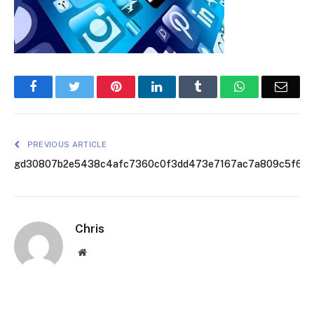
Facebook
Twitter
Pinterest
LinkedIn
Tumblr
WhatsApp
Emai
PREVIOUS ARTICLE
gd30807b2e5438c4afc7360c0f3dd473e7167ac7a809c5f691
Chris
Website