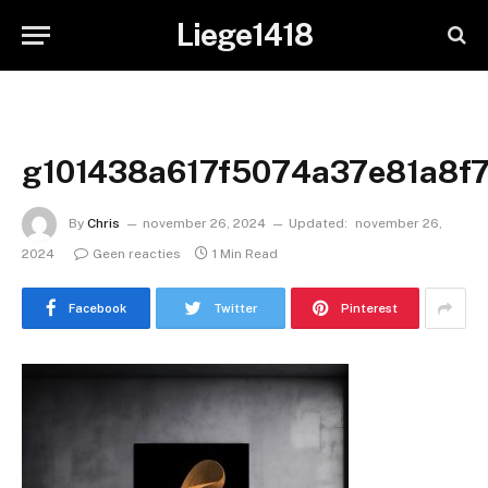
Liege1418
g101438a617f5074a37e81a8f
By
Chris
november 26, 2024
Updated:
november 26,
2024
Geen reacties
1 Min Read
Facebook
Twitter
Pinterest