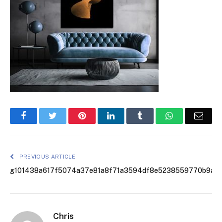
Facebook
Twitter
Pinterest
LinkedIn
Tumblr
WhatsApp
Emai
PREVIOUS ARTICLE
g101438a617f5074a37e81a8f71a3594df8e5238559770b9a80
Chris