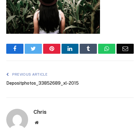
Facebook
Twitter
Pinterest
LinkedIn
Tumblr
WhatsApp
Emai
PREVIOUS ARTICLE
Depositphotos_33852689_xl-2015
Chris
Website