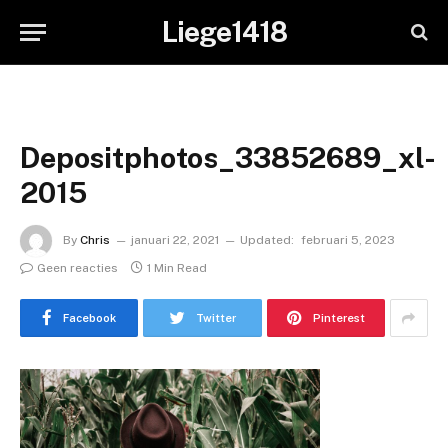
Liege1418
Depositphotos_33852689_xl-
2015
By
Chris
januari 22, 2021
Updated:
februari 5, 2023
Geen reacties
1 Min Read
Facebook
Twitter
Pinterest