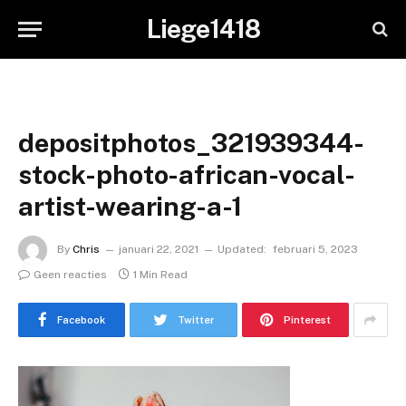
Liege1418
depositphotos_321939344-
stock-photo-african-vocal-
artist-wearing-a-1
By
Chris
januari 22, 2021
Updated:
februari 5, 2023
Geen reacties
1 Min Read
Facebook
Twitter
Pinterest