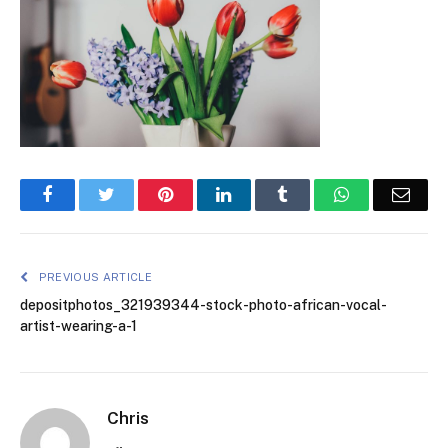
Facebook
Twitter
Pinterest
LinkedIn
Tumblr
WhatsApp
Emai
PREVIOUS ARTICLE
depositphotos_321939344-stock-photo-african-vocal-
artist-wearing-a-1
Chris