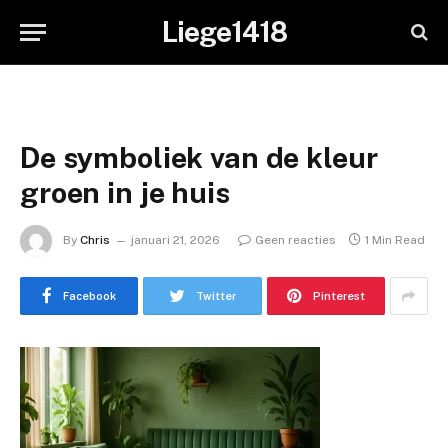
Liege1418
De symboliek van de kleur
groen in je huis
By
Chris
januari 21, 2026
Geen reacties
1 Min Read
Facebook
Twitter
Pinterest