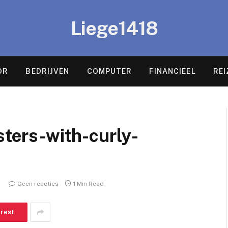
Liege1418
OR
BEDRIJVEN
COMPUTER
FINANCIEEL
REI
sters-with-curly-
Geen reacties
1 Min Read
erest