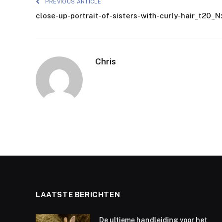
PREVIOUS ARTICLE
close-up-portrait-of-sisters-with-curly-hair_t20_
Chris
LAATSTE BERICHTEN
De ultieme handleiding voor het