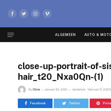
Facebook
Twitter
Instagram
Vimeo
ALGEMEEN
AUTO & MOT
close-up-portrait-of-si
hair_t20_Nxa0Qn-(1)
By
Chris
januari 22, 2021
Updated:
februari 5, 2023
Facebook
Twitter
Pint