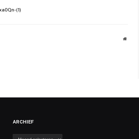
Nxa0Qn-(1)
Websit
ARCHIEF
archief