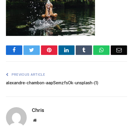
Facebook
Twitter
Pinterest
LinkedIn
Tumblr
WhatsApp
Emai
PREVIOUS ARTICLE
alexandre-chambon-aapSemzfsOk-unsplash-(1)
Chris
Website