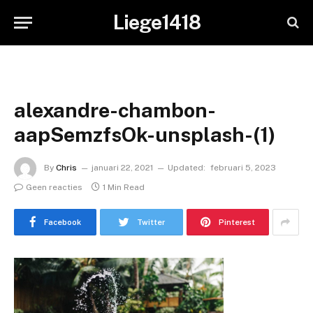
Liege1418
alexandre-chambon-
aapSemzfsOk-unsplash-(1)
By
Chris
januari 22, 2021
Updated:
februari 5, 2023
Geen reacties
1 Min Read
Facebook
Twitter
Pinterest