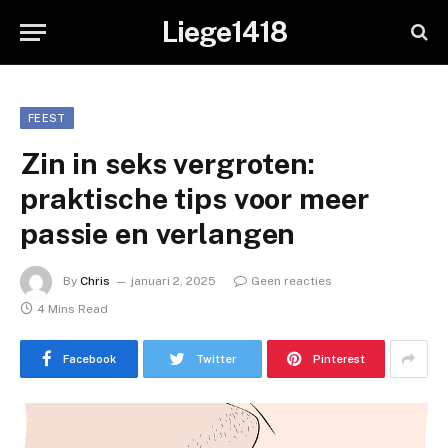
Liege1418
FEEST
Zin in seks vergroten:
praktische tips voor meer
passie en verlangen
By
Chris
januari 2, 2025
Geen reacties
4 Mins Read
Facebook
Twitter
Pinterest